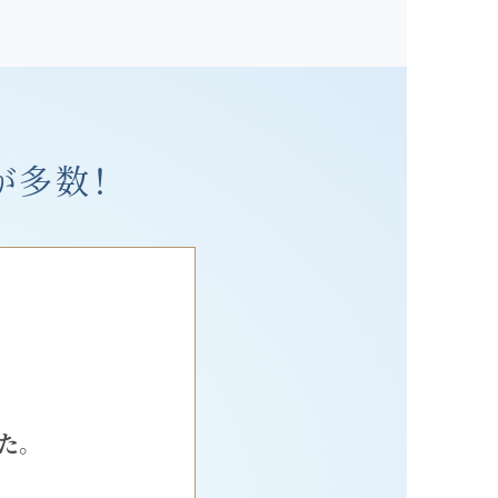
が多数！
た。