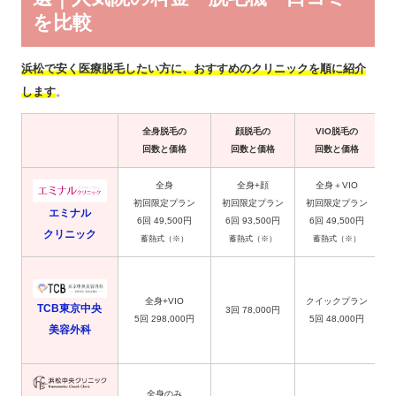
を比較
浜松で安く医療脱毛したい方に、おすすめのクリニックを順に紹介
します
。
全身脱毛の
顔脱毛の
VIO脱毛の
回数と価格
回数と価格
回数と価格
全身
全身+顔
全身＋VIO
初回限定プラン
初回限定プラン
初回限定プラン
エミナル
6回 49,500円
6回 93,500円
6回 49,500円
クリニック
蓄熱式（※）
蓄熱式（※）
蓄熱式（※）
全身+VIO
クイックプラン
TCB東京中央
3回 78,000円
5回 298,000円
5回 48,000円
美容外科
全身のみ