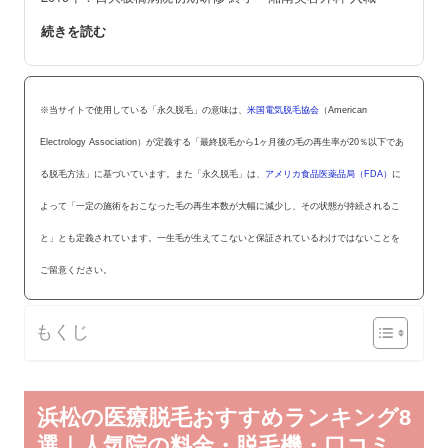
※当サイトで使用している「永久脱毛」の意味は、
米国電気脱毛協会
（American
Electrology Association）が定義する「最終脱毛から1ヶ月後の毛の再生率が20％以下であ
る脱毛方法」に基づいています。また「永久脱毛」は、
アメリカ食品医薬品局（FDA）
に
よって「一定の施術をおこなった毛の再生本数が大幅に減少し、その状態が持続されるこ
と」とも定義されています。一生毛が生えてこないと保証されているわけではないことを
ご留意ください。
もくじ
浜松の医療脱毛おすすめランキング8
選｜人気院の料金・脱毛機・口コミ