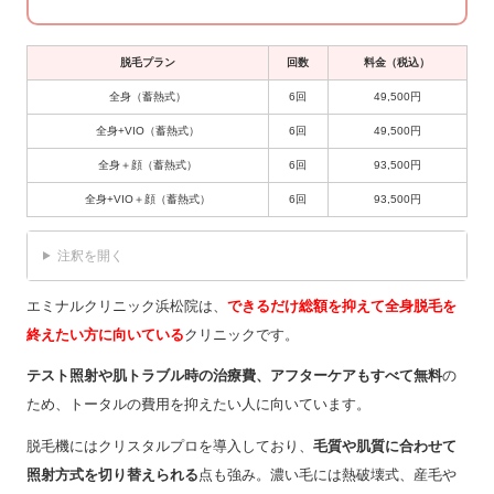
脱毛プラン
回数
料金（税込）
全身（蓄熱式）
6回
49,500円
全身+VIO（蓄熱式）
6回
49,500円
全身＋顔（蓄熱式）
6回
93,500円
全身+VIO＋顔（蓄熱式）
6回
93,500円
注釈を開く
エミナルクリニック浜松院は、
できるだけ総額を抑えて全身脱毛を
終えたい方に向いている
クリニックです。
テスト照射や肌トラブル時の治療費、アフターケアもすべて無料
の
ため、トータルの費用を抑えたい人に向いています。
脱毛機にはクリスタルプロを導入しており、
毛質や肌質に合わせて
照射方式を切り替えられる
点も強み。濃い毛には熱破壊式、産毛や