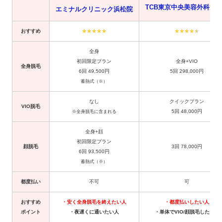
TCB東京中央美容外科浜
エミナルクリニック浜松院
おすすめ
全身
初回限定プラン
全身+VIO
全身脱毛
6回 49,500円
5回 298,000円
蓄熱式（※）
なし
クイックプラン
VIO脱毛
5回 48,000円
※全身脱毛に含まれる
全身+顔
初回限定プラン
顔脱毛
3回 78,000円
6回 93,500円
蓄熱式（※）
都度払い
不可
可
おすすめ
・安く全身脱毛を終えたい人
・都度払いしたい人
ポイント
・夜遅くに通いたい人
・単体でVIO/顔脱毛したい人