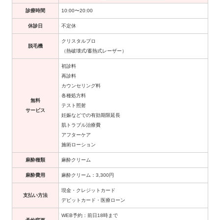
診療時間
10:00〜20:00
休診日
不定休
クリスタルプロ
脱毛機
（熱破壊式/蓄熱式レーザー）
初診料
再診料
カウンセリング料
各種処方料
無料
テスト照射
サービス
妊娠などでの有効期限延長
肌トラブル治療費
アフターケア
施術ローション
麻酔種類
麻酔クリーム
麻酔費用
麻酔クリーム：3,300円
現金・クレジットカード
支払い方法
デビットカード・医療ローン
WEB予約：前日18時まで