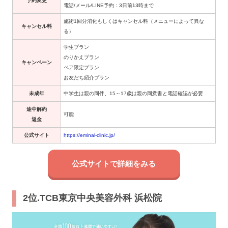
予約変更
電話/メール/LINE予約：3日前13時まで
施術1回分消化もしくはキャンセル料（メニューによって異な
キャンセル料
る）
学生プラン
のりかえプラン
キャンペーン
ペア限定プラン
お友だち紹介プラン
未成年
中学生は親の同伴、15～17歳は親の同意書と電話確認が必要
途中解約
可能
返金
公式サイト
https://eminal-clinic.jp/
公式サイトで詳細をみる
2位.TCB東京中央美容外科 浜松院