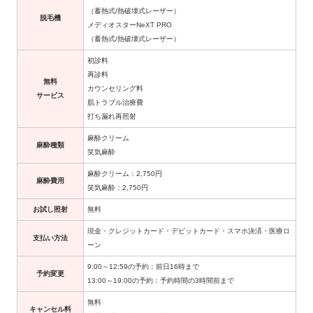
（蓄熱式/熱破壊式レーザー）
脱毛機
メディオスターNeXT PRO
（蓄熱式/熱破壊式レーザー）
初診料
再診料
無料
カウンセリング料
サービス
肌トラブル治療費
打ち漏れ再照射
麻酔クリーム
麻酔種類
笑気麻酔
麻酔クリーム：2,750円
麻酔費用
笑気麻酔：2,750円
お試し照射
無料
現金・クレジットカード・デビットカード・スマホ決済・医療ロ
支払い方法
ーン
9:00～12:59の予約：前日16時まで
予約変更
13:00～19:00の予約：予約時間の3時間前まで
無料
キャンセル料