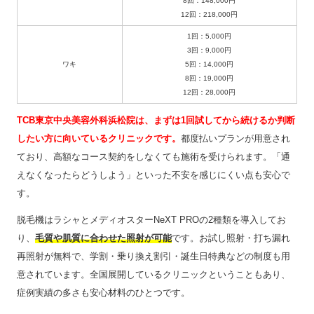
8回：148,000円
12回：218,000円
1回：5,000円
3回：9,000円
ワキ
5回：14,000円
8回：19,000円
12回：28,000円
TCB東京中央美容外科浜松院は、まずは1回試してから続けるか判断
したい方に向いているクリニックです。
都度払いプランが用意され
ており、高額なコース契約をしなくても施術を受けられます。「通
えなくなったらどうしよう」といった不安を感じにくい点も安心で
す。
脱毛機はラシャとメディオスターNeXT PROの2種類を導入してお
り、
毛質や肌質に合わせた照射が可能
です。お試し照射・打ち漏れ
再照射が無料で、学割・乗り換え割引・誕生日特典などの制度も用
意されています。全国展開しているクリニックということもあり、
症例実績の多さも安心材料のひとつです。