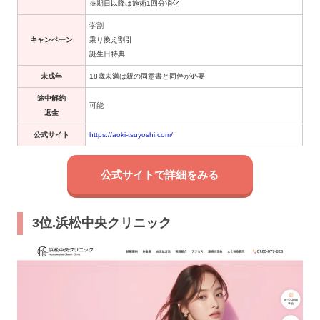
※期日以降は施術1回分消化
学割
キャンペーン
乗り換え割引
誕生日特典
未成年
18歳未満は親の同意書と同伴が必要
途中解約
可能
返金
公式サイト
https://aoki-tsuyoshi.com/
公式サイトで詳細をみる
3位.浜松中央クリニック