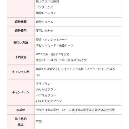
肌トラブル治療費
アフターケア
施術ローション
麻酔種類
麻酔クリーム
麻酔費用
要問い合わせ
現金・クレジットカード
支払い方法
デビットカード・医療ローン
WEB予約：前日18時まで
予約変更
電話/メール/LINE予約：3日前13時まで
施術1回分消化もしくはキャンセル料（メニューによって異な
キャンセル料
る）
学生プラン
のりかえプラン
キャンペーン
ペア限定プラン
お友だち紹介プラン
未成年
中学生は親の同伴、15～17歳は親の同意書と電話確認が必要
途中解約
可能
返金