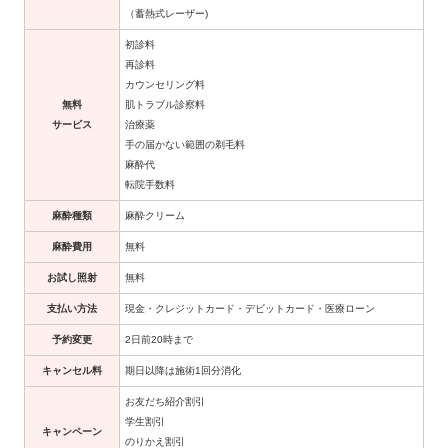
（蓄熱式レーザー)
初診料
再診料
カウンセリング料
無料
肌トラブル診察料
サービス
治療薬
手の届かない範囲の剃毛料
麻酔代
転院手数料
麻酔種類
麻酔クリーム
麻酔費用
無料
お試し照射
無料
支払い方法
現金・クレジットカード・デビットカード・医療ローン
予約変更
2日前20時まで
キャンセル料
期日以降は施術1回分消化
お友だち紹介割引
学生割引
キャンペーン
のりかえ割引