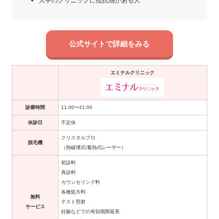
大手のクリニックに抵抗感がある人
公式サイトで詳細をみる
エミナルクリニック
診療時間
11:00〜21:00
休診日
不定休
クリスタルプロ
脱毛機
（熱破壊式/蓄熱式レーザー）
初診料
再診料
カウンセリング料
各種処方料
無料
テスト照射
サービス
妊娠などでの有効期限延長