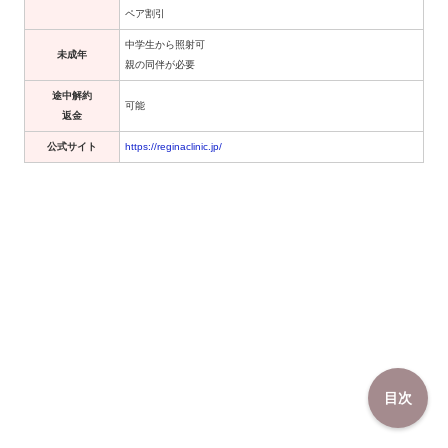
ペア割引
中学生から照射可
未成年
親の同伴が必要
途中解約
可能
返金
公式サイト
https://reginaclinic.jp/
目次