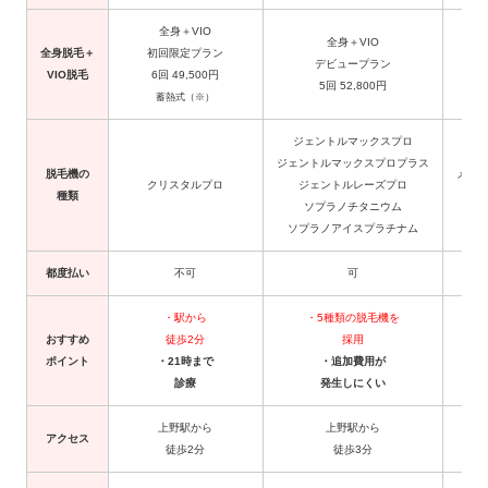
全身＋VIO
全身＋VIO
全身脱毛＋
初回限定プラン
デビュープラン
VIO脱毛
6回 49,500円
5回 52,800円
蓄熱式（※）
ジェントルマックスプロ
ジェントルマックスプロプラス
脱毛機の
メディ
クリスタルプロ
ジェントルレーズプロ
種類
メデ
ソプラノチタニウム
ソプラノアイスプラチナム
都度払い
不可
可
・駅から
・5種類の脱毛機を
おすすめ
徒歩2分
採用
ポイント
・21時まで
・追加費用が
・
診療
発生しにくい
上野駅から
上野駅から
アクセス
徒歩2分
徒歩3分