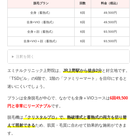
脱毛プラン
回数
料金（税込）
全身（蓄熱式）
6回
49,500円
全身+VIO（蓄熱式）
6回
49,500円
全身＋顔（蓄熱式）
6回
93,500円
全身+VIO＋顔（蓄熱式）
6回
93,500円
注釈を開く
エミナルクリニック上野院は、
JR上野駅から徒歩2分
と好立地です。
「TSDビル」の6階で、1階の「ファミリーマート」を目印にすると
迷いにくいでしょう。
プランは全身脱毛が中心で、なかでも全身＋VIOコースは
6回49,500
円と非常にリーズナブル
です。
脱毛機は
「クリスタルプロ」で、熱破壊式と蓄熱式の両方を切り替
えて照射できる
ため、肌質・毛質に合わせて効果的な施術ができま
す。