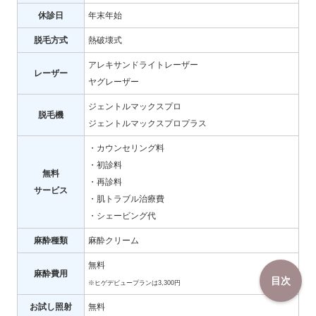
休診日
年末年始
脱毛方式
熱破壊式
アレキサンドライトレーザー
レーザー
ヤグレーザー
ジェントルマックスプロ
脱毛機
ジェントルマックスプロプラス
・カウンセリング料
・初診料
無料
・再診料
サービス
・肌トラブル治療費
・シェービング代
麻酔種類
麻酔クリーム
無料
麻酔費用
目次
※ヒゲデビュープランは3,300円
お試し照射
無料