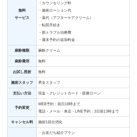
・カウンセリング料
無料
・施術ローション代
サービス
・薬代（アフターケアクリーム）
・転院手続き
・肌トラブル治療費
・週末予約の追加料金
麻酔種類
麻酔クリーム
麻酔費用
無料
お試し照射
無料
施術スタッフ
男女スタッフ
支払い方法
現金・クレジットカード・医療ローン
WEB予約：前日18時まで
予約変更
電話・メール・来店・LINE予約：3日前13時まで
キャンセル料
施術1回分消化
・お友だち紹介プラン