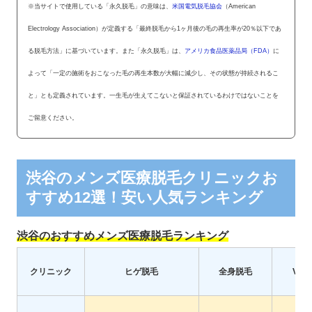
※当サイトで使用している「永久脱毛」の意味は、
米国電気脱毛協会
（American
Electrology Association）が定義する「最終脱毛から1ヶ月後の毛の再生率が20％以下であ
る脱毛方法」に基づいています。また「永久脱毛」は、
アメリカ食品医薬品局（FDA）
に
よって「一定の施術をおこなった毛の再生本数が大幅に減少し、その状態が持続されるこ
と」とも定義されています。一生毛が生えてこないと保証されているわけではないことを
ご留意ください。
渋谷のメンズ医療脱毛クリニックお
すすめ12選！安い人気ランキング
渋谷のおすすめメンズ医療脱毛ランキング
クリニック
ヒゲ脱毛
全身脱毛
VIO