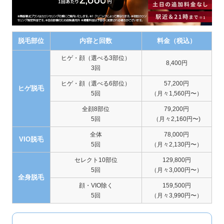
脱毛部位
内容と回数
料金（税込）
ヒゲ・顔（選べる3部位）
8,400円
3回
ヒゲ・顔（選べる6部位）
57,200円
ヒゲ脱毛
5回
（月々1,560円〜）
全顔8部位
79,200円
5回
（月々2,160円〜)
全体
78,000円
VIO脱毛
5回
（月々2,130円〜）
セレクト10部位
129,800円
5回
（月々3,000円〜）
全身脱毛
顔・VIO除く
159,500円
5回
（月々3,990円〜）