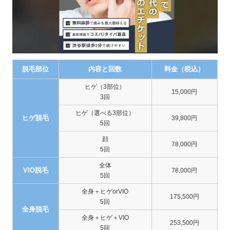
脱毛部位
内容と回数
料金（税込）
ヒゲ（3部位）
15,000円
3回
ヒゲ（選べる3部位）
ヒゲ脱毛
39,800円
5回
顔
78,000円
5回
全体
VIO脱毛
78,000円
5回
全身＋ヒゲorVIO
175,500円
5回
全身脱毛
全身＋ヒゲ＋VIO
253,500円
5回