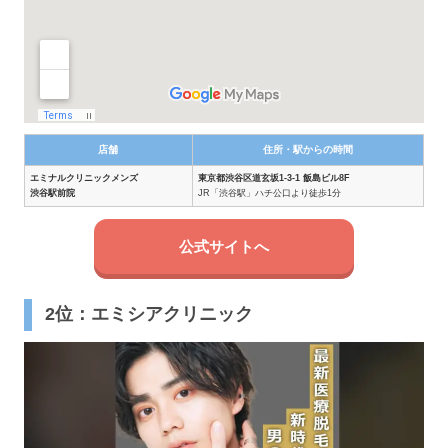
店舗
住所・駅からの時間
エミナルクリニックメンズ
東京都渋谷区道玄坂1-3-1 飯島ビル8F
渋谷駅前院
JR「渋谷駅」ハチ公口より徒歩1分
公式サイトへ
2位：エミシアクリニック