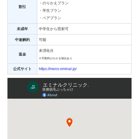
・のりかえプラン
割引
・学生プラン
・ペアプラン
未成年
中学生から照射可
中途解約
可能
未消化分
返金
※手数料がかかる場合あり
公式サイト
https://mens-eminal.jp/