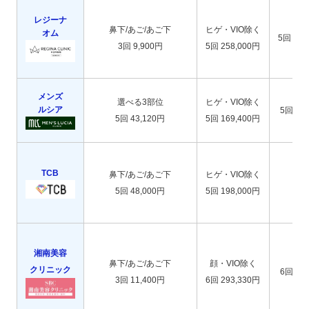
レジーナ
鼻下/あご/あご下
ヒゲ・VIO除く
オム
5回 111
3回 9,900円
5回 258,000円
メンズ
選べる3部位
ヒゲ・VIO除く
ルシア
5回 92
5回 43,120円
5回 169,400円
TCB
鼻下/あご/あご下
ヒゲ・VIO除く
な
5回 48,000円
5回 198,000円
湘南美容
鼻下/あご/あご下
顔・VIO除く
クリニック
6回 84
3回 11,400円
6回 293,330円