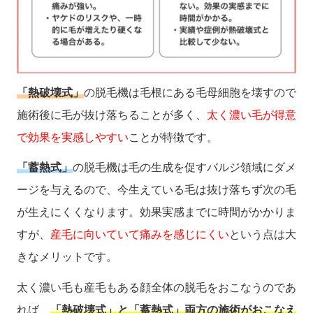
「熱破壊式」
の脱毛機は毛根にある毛母細胞を壊すので
施術後に毛が抜け落ちることが多く、
太く濃い毛が得意
で効果を実感しやすい
ことが特徴です。
「蓄熱式」
の脱毛機は毛の生成を促すバルジ領域にダメ
ージを与えるので、今生えている毛は抜け落ちず次の毛
が生えにくくなります。効果実感までに時間がかかりま
すが、
産毛に向いていて痛みを感じにくい
という点は大
きなメリットです。
太く濃い毛も産毛もある顔全体の脱毛をおこなうのであ
れば、
「熱破壊式」と「蓄熱式」両方の施術がおこなえ