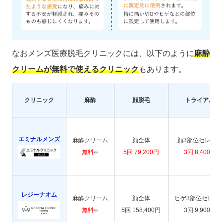
なおメンズ医療脱毛クリニックには、以下のように
麻酔
クリームが無料で使えるクリニック
もあります。
クリニック
麻酔
顔脱毛
トライアル
エミナルメンズ
麻酔クリーム
顔全体
顔3部位セレク
無料
5回 79,200円
3回 8,400円
※
レジーナオム
麻酔クリーム
顔全体
ヒゲ3部位セレク
無料
5回 158,400円
3回 9,900円
※