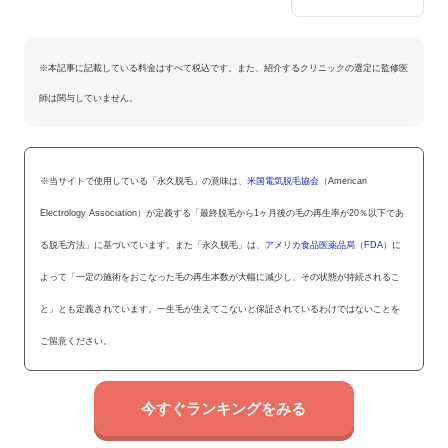
※本記事に記載している料金はすべて税込です。また、紹介するクリニックの選定に監修医
師は関与していません。
※当サイトで使用している「永久脱毛」の意味は、
米国電気脱毛協会
（American
Electrology Association）が定義する「最終脱毛から1ヶ月後の毛の再生率が20％以下であ
る脱毛方法」に基づいています。また「永久脱毛」は、
アメリカ食品医薬品局（FDA）
に
よって「一定の施術をおこなった毛の再生本数が大幅に減少し、その状態が持続されるこ
と」とも定義されています。一生毛が生えてこないと保証されているわけではないことを
ご留意ください。
今すぐランキングをみる