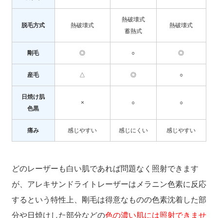
熱破壊式
脱毛方式
熱破壊式
熱破壊式
蓄熱式
剛毛
◎
○
◎
産毛
△
◎
○
日焼け肌
×
○
○
色黒
痛み
感じやすい
感じにくい
感じやすい
どのレーザーも白い肌であれば問題なく照射できます
が、アレキサンドライトレーザーはメラニン色素に反応
するという特性上、剛毛は得意なものの色素沈着した部
分や日焼けした部分などの
色の濃い肌には照射できませ