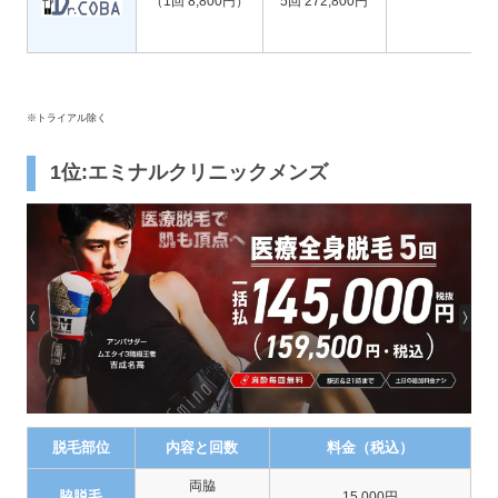
（1回 8,800円）
5回 272,800円
※トライアル除く
1位:エミナルクリニックメンズ
脱毛部位
内容と回数
料金（税込）
両脇
脇脱毛
15,000円