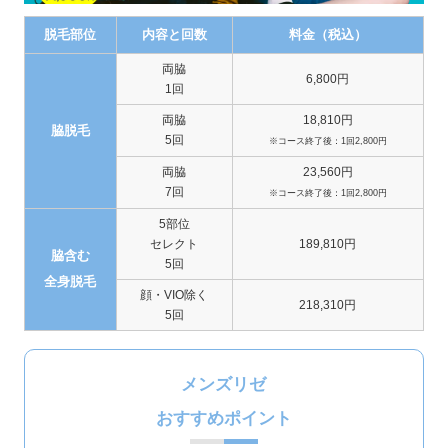
脱毛部位
内容と回数
料金（税込）
両脇
6,800円
1回
両脇
18,810円
脇脱毛
5回
※コース終了後：1回2,800円
両脇
23,560円
7回
※コース終了後：1回2,800円
5部位
セレクト
189,810円
脇含む
5回
全身脱毛
顔・VIO除く
218,310円
5回
メンズリゼ
おすすめポイント