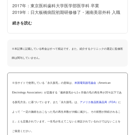
2017年：東京医科歯科大学医学部医学科 卒業
2019年：日大板橋病院初期研修修了・湘南美容外科 入職
※本記事に記載している料金はすべて税込です。また、紹介するクリニックの選定に監修医
師は関与していません。
※当サイトで使用している「永久脱毛」の意味は、
米国電気脱毛協会
（American
Electrology Association）が定義する「最終脱毛から1ヶ月後の毛の再生率が20％以下であ
る脱毛方法」に基づいています。また「永久脱毛」は、
アメリカ食品医薬品局（FDA）
に
よって「一定の施術をおこなった毛の再生本数が大幅に減少し、その状態が持続されるこ
と」とも定義されています。一生毛が生えてこないと保証されているわけではないことを
ご留意ください。