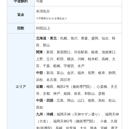
中途解約
可能
未消化分
返金
※手数料がかかる場合あり
院数
60院以上
北海道・東北
：札幌、旭川、青森、盛岡、仙台、秋
田、郡山
関東
：新宿、新宿西口、渋谷駅前、銀座、池袋東口、
上野、立川、町田、横浜、川崎、桜木町、高崎、大
宮、千葉、船橋、宇都宮、水戸
中部
：新潟、富山、金沢、福井、長野、岐阜、静岡、
浜松、名古屋、四日市
エリア
近畿
：梅田、梅田2号（施術専門院）、心斎橋、天王
寺、京都、神戸、姫路、奈良、和歌山、彦根
中国・四国
：広島、岡山、山口、徳島、高松、松山、
高知
九州・沖縄
：福岡天神（天神サザン通り）、福岡天神
（大名）、福岡天神2号（施術専門院）、小倉、久留
米(提携院)、長崎、佐世保、大分、熊本、宮崎、鹿児