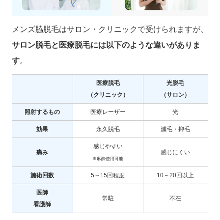
メンズ脇脱毛はサロン・クリニックで受けられますが、
サロン脱毛と医療脱毛には以下のような違いがありま
す
。
医療脱毛
光脱毛
（クリニック）
（サロン）
照射するもの
医療レーザー
光
効果
永久脱毛
減毛・抑毛
感じやすい
痛み
感じにくい
※麻酔使用可能
施術回数
5～15回程度
10～20回以上
医師
常駐
不在
看護師