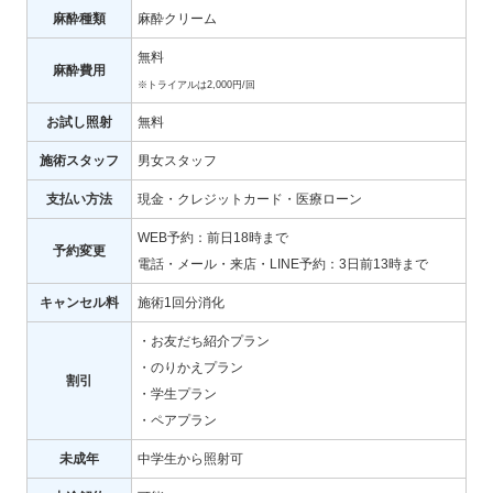
麻酔種類
麻酔クリーム
無料
麻酔費用
※トライアルは2,000円/回
お試し照射
無料
施術スタッフ
男女スタッフ
支払い方法
現金・クレジットカード・医療ローン
WEB予約：前日18時まで
予約変更
電話・メール・来店・LINE予約：3日前13時まで
キャンセル料
施術1回分消化
・お友だち紹介プラン
・のりかえプラン
割引
・学生プラン
・ペアプラン
未成年
中学生から照射可