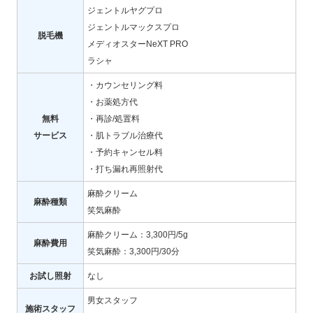
ジェントルヤグプロ
ジェントルマックスプロ
脱毛機
メディオスターNeXT PRO
ラシャ
・カウンセリング料
・お薬処方代
無料
・再診/処置料
サービス
・肌トラブル治療代
・予約キャンセル料
・打ち漏れ再照射代
麻酔クリーム
麻酔種類
笑気麻酔
麻酔クリーム：3,300円/5g
麻酔費用
笑気麻酔：3,300円/30分
お試し照射
なし
男女スタッフ
施術スタッフ