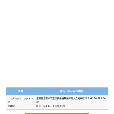
店舗
住所・駅からの時間
エミナルクリニックメン
京都府京都市下京区四条通麩屋町西入立売東町28 SAKIZO PLAZA
ズ
3F
京都院
阪急「烏丸駅」より徒歩5分