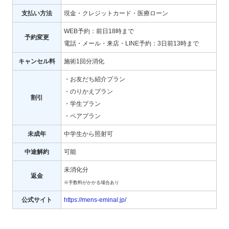
支払い方法
現金・クレジットカード・医療ローン
WEB予約：前日18時まで
予約変更
電話・メール・来店・LINE予約：3日前13時まで
キャンセル料
施術1回分消化
・お友だち紹介プラン
・のりかえプラン
割引
・学生プラン
・ペアプラン
未成年
中学生から照射可
中途解約
可能
未消化分
返金
※手数料がかかる場合あり
公式サイト
https://mens-eminal.jp/