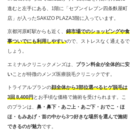
進むと左手にある、1階に「セブンイレブン四条麩屋町
店」が入ったSAKIZO PLAZA3階に入っています。
京都河原町駅からも近く、
錦市場でのショッピングや食
事ついでにも利用しやすい
ので、ストレスなく通えるで
しょう。
エミナルクリニックメンズは、
プラン料金が全体的に安
い
ことが特徴のメンズ医療脱毛クリニックです。
トライアルプランの
顔全体から3部位選べるヒゲ脱毛は
3回 8,400円
とお手頃な価格で施術を受けられます。こ
のプランは、
鼻・鼻下・あご上・あご下・おでこ・ほ
ほ・もみあげ・首の中から3つ好きな場所を選んで施術
できるのが魅力
です。