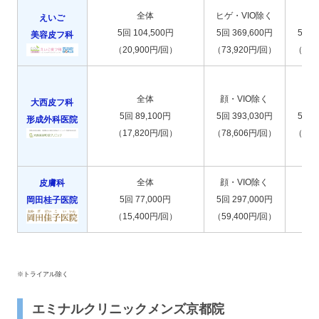
全体
ヒゲ・VIO除く
えいご
5回 104,500円
5回 369,600円
5回 1
美容皮フ科
（20,900円/回）
（73,920円/回）
（33,
全体
顔・VIO除く
大西皮フ科
5回 89,100円
5回 393,030円
5回 1
形成外科医院
（17,820円/回）
（78,606円/回）
（39,
全体
顔・VIO除く
皮膚科
5回 77,000円
5回 297,000円
岡田桂子医院
（15,400円/回）
（59,400円/回）
※トライアル除く
エミナルクリニックメンズ京都院