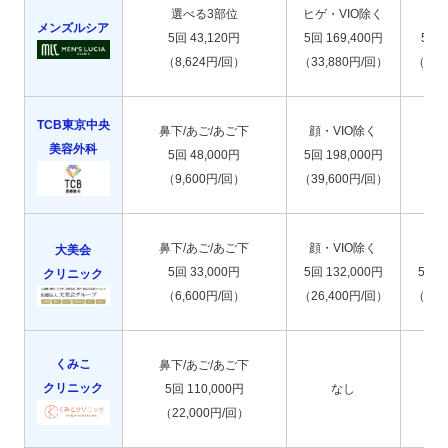
選べる3部位
ヒゲ・VIO除く
メンズルシア
5回 43,120円
5回 169,400円
5回 
（8,624円/回）
（33,880円/回）
（18,
TCB東京中央
鼻下/あご/あご下
顔・VIO除く
美容外科
5回 48,000円
5回 198,000円
（9,600円/回）
（39,600円/回）
鼻下/あご/あご下
顔・VIO除く
大美会
5回 33,000円
5回 132,000円
5回 1
クリニック
（6,600円/回）
（26,400円/回）
（22,
くみこ
鼻下/あご/あご下
クリニック
5回 110,000円
なし
（22,000円/回）