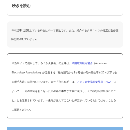
※本記事に記載している料金はすべて税込です。また、紹介するクリニックの選定に監修医
師は関与していません。
※当サイトで使用している「永久脱毛」の意味は、
米国電気脱毛協会
（American
Electrology Association）が定義する「最終脱毛から1ヶ月後の毛の再生率が20％以下であ
る脱毛方法」に基づいています。また「永久脱毛」は、
アメリカ食品医薬品局（FDA）
に
よって「一定の施術をおこなった毛の再生本数が大幅に減少し、その状態が持続されるこ
と」とも定義されています。一生毛が生えてこないと保証されているわけではないことを
ご留意ください。