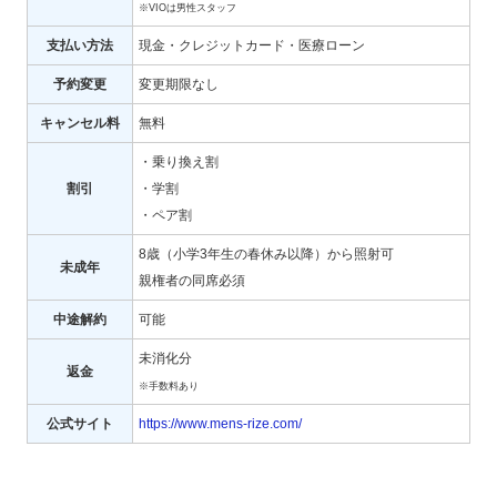
※VIOは男性スタッフ
支払い方法
現金・クレジットカード・医療ローン
予約変更
変更期限なし
キャンセル料
無料
・乗り換え割
割引
・学割
・ペア割
8歳（小学3年生の春休み以降）から照射可
未成年
親権者の同席必須
中途解約
可能
未消化分
返金
※手数料あり
公式サイト
https://www.mens-rize.com/