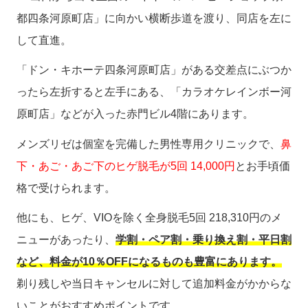
都四条河原町店」に向かい横断歩道を渡り、同店を左に
して直進。
「ドン・キホーテ四条河原町店」がある交差点にぶつか
ったら左折すると左手にある、「カラオケレインボー河
原町店」などが入った赤門ビル4階にあります。
メンズリゼは個室を完備した男性専用クリニックで、
鼻
下・あご・あご下のヒゲ脱毛が5回 14,000円
とお手頃価
格で受けられます。
他にも、ヒゲ、VIOを除く全身脱毛5回 218,310円のメ
ニューがあったり、
学割・ペア割・乗り換え割・平日割
など、料金が10％OFFになるものも豊富にあります。
剃り残しや当日キャンセルに対して追加料金がかからな
いことがおすすめポイントです。