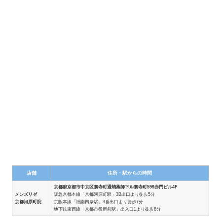
店舗
住所・駅からの時間
京都府京都市中京区裏寺町通蛸薬師下ル裏寺町599赤門ビル4F
メンズリゼ
阪急京都本線「京都河原町駅」3B出口より徒歩5分
京都河原町院
京阪本線「祇園四条駅」3番出口より徒歩7分
地下鉄東西線「京都市役所前駅」出入口1より徒歩8分