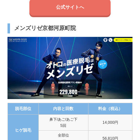
公式サイトへ
メンズリゼ京都河原町院
脱毛部位
内容と回数
料金（税込）
鼻下/あご/あご下
14,000円
5回
ヒゲ脱毛
全部位
56,810円