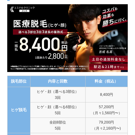
脱毛部位
内容と回数
料金（税込）
ヒゲ・顔（選べる3部位）
8,400円
3回
ヒゲ・顔（選べる6部位）
57,200円
ヒゲ脱毛
5回
（月々1,560円〜）
全顔8部位
79,200円
5回
（月々2,160円〜)