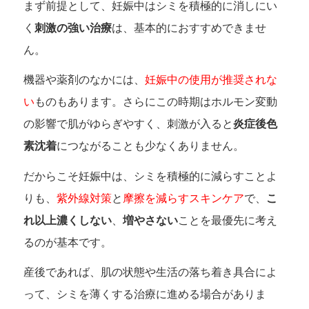
まず前提として、妊娠中はシミを積極的に消しにい
く
刺激の強い治療
は、基本的におすすめできませ
ん。
機器や薬剤のなかには、
妊娠中の使用が推奨されな
い
ものもあります。さらにこの時期はホルモン変動
の影響で肌がゆらぎやすく、刺激が入ると
炎症後色
素沈着
につながることも少なくありません。
だからこそ妊娠中は、シミを積極的に減らすことよ
りも、
紫外線対策
と
摩擦を減らすスキンケア
で、
こ
れ以上濃くしない
、
増やさない
ことを最優先に考え
るのが基本です。
産後であれば、肌の状態や生活の落ち着き具合によ
って、シミを薄くする治療に進める場合がありま