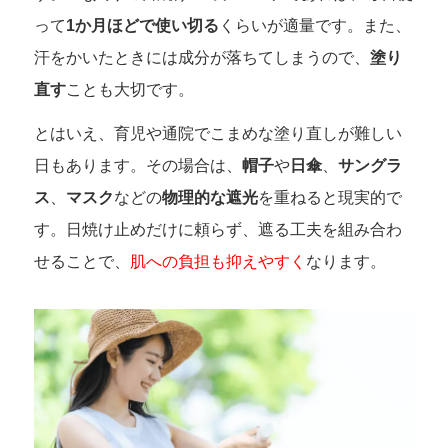
って
1か月ほどで使い切る
くらいが適量です。また、
汗をかいたときには成分が落ちてしまうので、
塗り
直す
ことも大切です。
とはいえ、育児や通院でこまめな塗り直しが難しい
日もあります。その場合は、
帽子
や
日傘
、
サングラ
ス
、
マスク
などの
物理的な遮光
を重ねると現実的で
す。日焼け止めだけに頼らず、遮る工夫を組み合わ
せることで、
肌への負担も抑えやすく
なります。