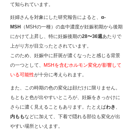
て知られています。
妊婦さんを対象にした研究報告によると、
α-
MSH
（MSHの一種）の血中濃度が妊娠初期から後期
にかけて上昇し、特に妊娠後期の
28〜36週
あたりで
上がり方が目立ったとされています。
このため、妊娠中に肝斑が濃くなったと感じる背景
の一つとして、
MSHを含むホルモン変化が影響して
いる可能性
が十分に考えられます。
また、この時期の色の変化は顔だけに限りません。
もともと色が出やすいところが、妊娠をきっかけに
さらに濃く見えることもあります。たとえば
わき
、
内もも
などに加えて、下着で隠れる部位も変化が出
やすい場所といえます。