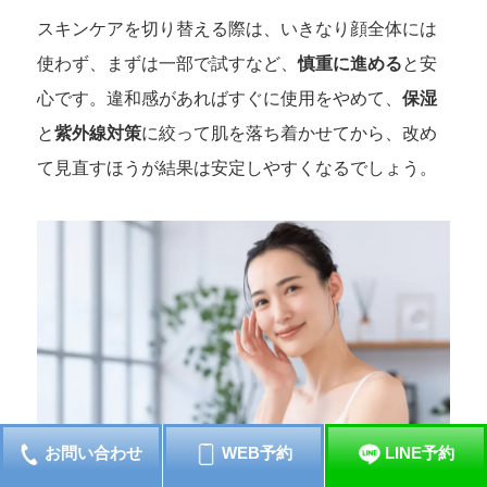
スキンケアを切り替える際は、いきなり顔全体には
使わず、まずは一部で試すなど、
慎重に進める
と安
心です。違和感があればすぐに使用をやめて、
保湿
と
紫外線対策
に絞って肌を落ち着かせてから、改め
て見直すほうが結果は安定しやすくなるでしょう。
お問い合わせ
WEB予約
LINE予約