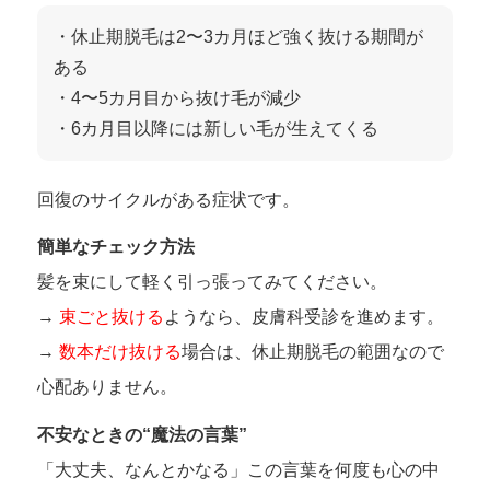
・休止期脱毛は2〜3カ月ほど強く抜ける期間が
ある
・4〜5カ月目から抜け毛が減少
・6カ月目以降には新しい毛が生えてくる
回復のサイクルがある症状です。
簡単なチェック方法
髪を束にして軽く引っ張ってみてください。
→
束ごと抜ける
ようなら、皮膚科受診を進めます。
→
数本だけ抜ける
場合は、休止期脱毛の範囲なので
心配ありません。
不安なときの“魔法の言葉”
「大丈夫、なんとかなる」この言葉を何度も心の中