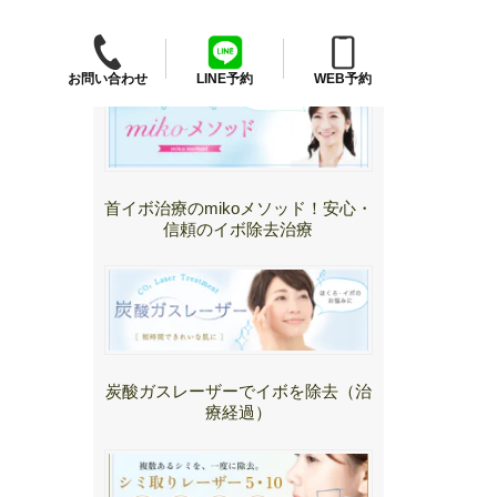
クリニック施術
お問い合わせ
LINE予約
WEB予約
首イボ治療のmikoメソッド！安心・
信頼のイボ除去治療
炭酸ガスレーザーでイボを除去（治
療経過）