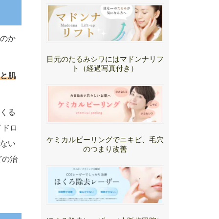
のか
目元のたるみシワにはマドンナリフ
ト（経過写真付き）
と肌
くる
イドロ
ケミカルピーリングでニキビ、毛穴
ない
のつまり改善
どの治