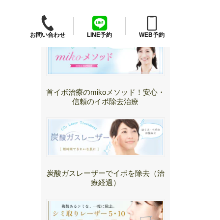
クリニック施術
お問い合わせ
LINE予約
WEB予約
首イボ治療のmikoメソッド！安心・
信頼のイボ除去治療
炭酸ガスレーザーでイボを除去（治
療経過）