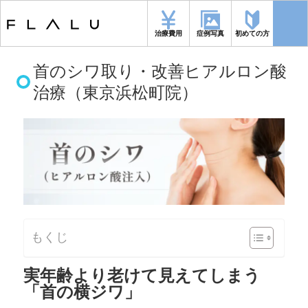
トップページ
>
施術メニュー
>
首のシワ取り・改善ヒアルロン酸治療（東
京浜松町院）
治療費用
症例写真
初めての方
首のシワ取り・改善ヒアルロン酸
治療（東京浜松町院）
もくじ
実年齢より老けて見えてしまう
「首の横ジワ」