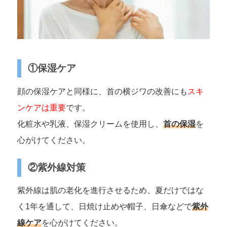
①保湿ケア
顔の保湿ケアと同様に、首の横ジワの改善にも
スキ
ンケアは重要
です。
化粧水や乳液、保湿クリームを使用し、
首の保湿
を
心がけてください。
②紫外線対策
紫外線は肌の老化を進行させるため、夏だけではな
く1年を通して、日焼け止めや帽子、日傘などで
紫外
線ケア
を心がけてください。