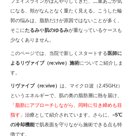
フェイスラインがぼんやりしてきた、二重あごが気
になる、頬がなんとなく重たく見える。こうした輪
郭の悩みは、脂肪だけが原因ではないことが多く、
そこに
たるみ
や
肌のゆるみ
が重なっているケースも
少なくありません。
このページでは、当院で新しくスタートする
医師に
よるリヴァイブ（re:vive）施術
についてご紹介しま
す。
リヴァイブ（re:vive）
は、マイクロ波（2.45GHz）
というエネルギーで、肌の奥の脂肪層に熱を届け、
「脂肪にアプローチしながら、同時に引き締めも目
指す」
治療として紹介されています。さらに、
−5℃
の冷却機能
で肌表面を守りながら施術できる点も特
徴です。