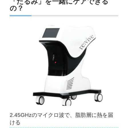
「たるみ」を一緒にケアできる
の？
2.45GHzのマイクロ波で、脂肪層に熱を届
ける