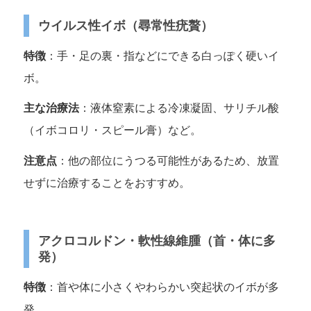
ウイルス性イボ（尋常性疣贅）
特徴
：手・足の裏・指などにできる白っぽく硬いイ
ボ。
主な治療法
：液体窒素による冷凍凝固、サリチル酸
（イボコロリ・スピール膏）など。
注意点
：他の部位にうつる可能性があるため、放置
せずに治療することをおすすめ。
アクロコルドン・軟性線維腫（首・体に多
発）
特徴
：首や体に小さくやわらかい突起状のイボが多
発