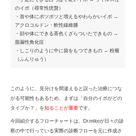
のイボ（尋常性疣贅）
・首や体にポツポツと増えるやわらかいイボ →
アクロコルドン・軟性線維腫
・顔や体にできる茶色くざらついたできもの →
脂漏性角化症
・しこりのように中に袋をもつできもの → 粉瘤
（ふんりゅう）
このように、見分けを間違えると誤った治療につな
がる可能性もあるため、まずは「自分のイボがどの
タイプか？」を
知ることが重要
です。
今回紹介するフローチャートは、Dr.mikoが日々の診
察の中で行っている実際の診断フローを元に作成さ