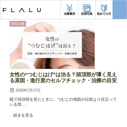
トップページ
>
記事一覧
治療費用
症例写真
初めての方
薄毛治療
女性の“つむじはげ”は治る？頭頂部が薄く見え
る原因・進行度のセルフチェック・治療の目安
2026年7月17日
鏡で頭頂部を見たときに、つむじの地肌が以前より目立って
いる気 ...
続きを見る